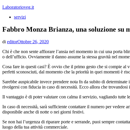
Vai
Laboratorioveg.it
al
servizi
contenuto
Fabbro Monza Brianza, una soluzione su m
di
editor
Ottobre 26, 2020
Chi è che non sente affiorare l’ansia nel momento in cui una porta blin
o dell’ufficio. Ovviamente il danno assume la stessa gravità nel momen
Cosa fare in questi casi? È ovvio che il primo gesto che si compie al 
perfetti sconosciuti, dal momento che la priorità in quei momenti è ri
Sarebbe auspicabile invece prendere nota fn da subito di determinate i
rivolgersi con fiducia in caso di necessità. Ecco allora che trovandosi
Il vantaggio è di poter valutare con calma il servizio, vagliando tutte 
In caso di necessità, sarà sufficiente contattare il numero per vedere ar
disponibile anche di notte o nei giorni festivi.
Se non hai l’urgenza di riparare porte e serrande, puoi sempre contattare
luogo della tua attività commerciale.