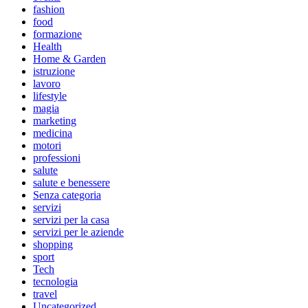
fashion
food
formazione
Health
Home & Garden
istruzione
lavoro
lifestyle
magia
marketing
medicina
motori
professioni
salute
salute e benessere
Senza categoria
servizi
servizi per la casa
servizi per le aziende
shopping
sport
Tech
tecnologia
travel
Uncategorized