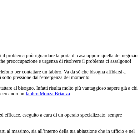
ti il problema può riguardare la porta di casa oppure quella del negozio
 che preoccupazione e urgenza di risolvere il problema ci assalgono!
lefono per contattare un fabbro. Va da sè che bisogna affidarsi a
ssi sotto pressione dall’emergenza del momento.
tare al bisogno. Infatti risulta molto più vantaggioso sapere già a chi
ai cercando un
fabbro Monza Brianza
.
 ed efficace, eseguito a cura di un operaio specializzato, sempre
ti al massimo, sia all’interno della tua abitazione che in ufficio e nel