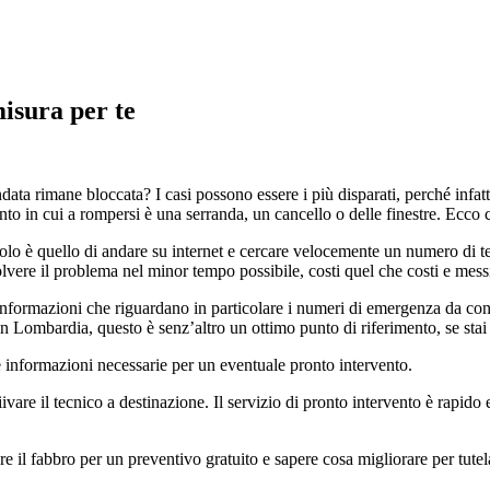
isura per te
data rimane bloccata? I casi possono essere i più disparati, perché infat
to in cui a rompersi è una serranda, un cancello o delle finestre. Ecco
volo è quello di andare su internet e cercare velocemente un numero di te
solvere il problema nel minor tempo possibile, costi quel che costi e me
nformazioni che riguardano in particolare i numeri di emergenza da contat
 in Lombardia, questo è senz’altro un ottimo punto di riferimento, se st
le informazioni necessarie per un eventuale pronto intervento.
iivare il tecnico a destinazione. Il servizio di pronto intervento è rapido
 il fabbro per un preventivo gratuito e sapere cosa migliorare per tutelar