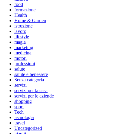
food
formazione
Health
Home & Garden
istruzione
lavoro
lifestyle
magia
marketing
medicina
motori
professioni
salute
salute e benessere
Senza categoria
servizi
servizi per la casa
servizi per le aziende
shopping
sport
Tech
tecnologia
travel
Uncategorized
viaggi