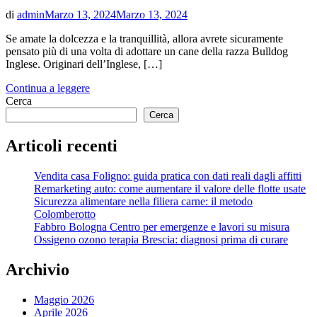
di
admin
Marzo 13, 2024
Marzo 13, 2024
Se amate la dolcezza e la tranquillità, allora avrete sicuramente
pensato più di una volta di adottare un cane della razza Bulldog
Inglese. Originari dell’Inglese, […]
Continua a leggere
Cerca
Cerca
Articoli recenti
Vendita casa Foligno: guida pratica con dati reali dagli affitti
Remarketing auto: come aumentare il valore delle flotte usate
Sicurezza alimentare nella filiera carne: il metodo
Colomberotto
Fabbro Bologna Centro per emergenze e lavori su misura
Ossigeno ozono terapia Brescia: diagnosi prima di curare
Archivio
Maggio 2026
Aprile 2026