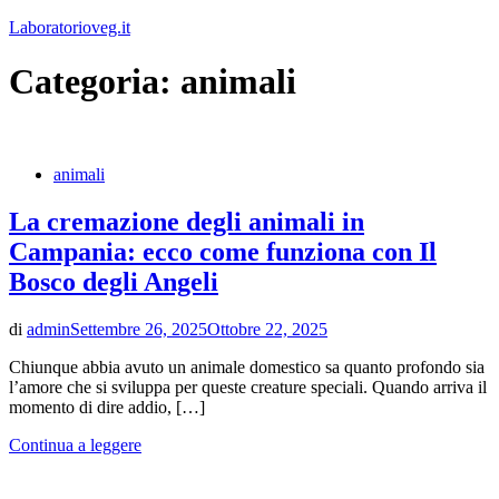
Vai
Laboratorioveg.it
al
contenuto
Categoria:
animali
animali
La cremazione degli animali in
Campania: ecco come funziona con Il
Bosco degli Angeli
di
admin
Settembre 26, 2025
Ottobre 22, 2025
Chiunque abbia avuto un animale domestico sa quanto profondo sia
l’amore che si sviluppa per queste creature speciali. Quando arriva il
momento di dire addio, […]
Continua a leggere