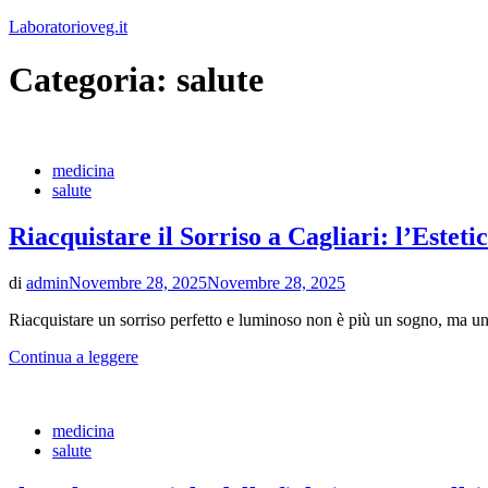
Vai
Laboratorioveg.it
al
contenuto
Categoria:
salute
medicina
salute
Riacquistare il Sorriso a Cagliari: l’Este
di
admin
Novembre 28, 2025
Novembre 28, 2025
Riacquistare un sorriso perfetto e luminoso non è più un sogno, ma una r
Continua a leggere
medicina
salute