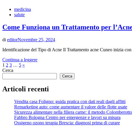
medicina
salute
Come Funziona un Trattamento per l’Acn
di
editor
Novembre 25, 2024
Identificazione del Tipo di Acne Il Trattamento acne Cuneo inizia con l
Continua a leggere
Paginazione
Articolo
1
2
3
…
5
»
successivo
Cerca
degli
Cerca
articoli
Articoli recenti
Vendita casa Foligno: guida pratica con dati reali dagli affitti
Remarketing auto: come aumentare il valore delle flotte usate
Sicurezza alimentare nella filiera carne: il metodo Colomberotto
Fabbro Bologna Centro per emergenze e lavori su misura
Ossigeno ozono terapia Brescia: diagnosi prima di curare