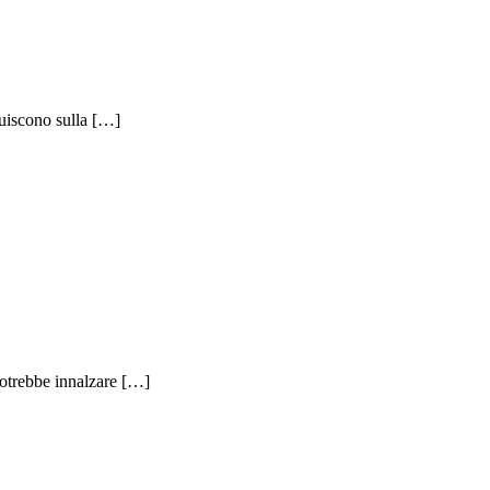
luiscono sulla […]
 potrebbe innalzare […]