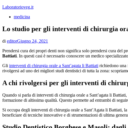
Vai
Laboratorioveg.it
al
medicina
contenuto
Lo studio per gli interventi di chirurgia or
di
editor
Giugno 24, 2021
Prendersi cura dei propri denti non significa solo prendersi cura del p
Battiati
. In questi casi è necessario conoscere un medico specializzato 
Gli
interventi di chirurgia orale a Sant’agata li Battiati
richiedono una f
rivolgersi ad uno dei migliori studi dentistici di tutta la zona: scopriam
A chi rivolgersi per gli interventi di chirur
Quando si parla di interventi di chirurgia orale a Sant’agata li Battiati,
formazione di altissima qualità. Questo permette ad entrambi di seguir
Si occupa degli interventi di chirurgia orale a Sant’Agata li Battiati, l
beneficiare di tecniche innovative e di strumentazioni di ultima generaz
Studio Dentistico Borghese e Masoli: dagli i