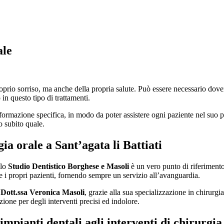
ale
roprio sorriso, ma anche della propria salute. Può essere necessario dove
in questo tipo di trattamenti.
ormazione specifica, in modo da poter assistere ogni paziente nel suo p
o subito quale.
gia orale a Sant’agata li Battiati
 lo
Studio Dentistico Borghese e Masoli
è un vero punto di riferiment
e i propri pazienti, fornendo sempre un servizio all’avanguardia.
a
Dott.ssa Veronica Masoli
, grazie alla sua specializzazione in chirurgi
ione per degli interventi precisi ed indolore.
mpianti dentali agli interventi di chirurgia 