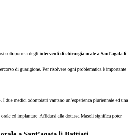
rsi sottoporre a degli
interventi di chirurgia orale a Sant’agata li
ercorso di guarigione. Per risolvere ogni problematica è importante
o. I due medici odontoiatri vantano un’esperienza pluriennale ed una
a orale ed implantare. Affidarsi alla dott.ssa Masoli significa poter
orale a Sant’agata li Battiati