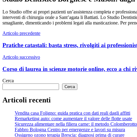
Lo Studio offre ai propri pazienti un’assistenza completa e professiona
interventi di chirurgia orale a Sant’agata li Battiati. Lo Studio Dentis
smagliante, dimenticando i problemi legati alla masticazione. Per preno
Navigazione
Articolo precedente
articoli
Pratiche catastali: basta stress, rivolgiti ai professionis
Articolo successivo
Corso di laurea in scienze motorie online, ecco a chi ri
Cerca
Cerca
Articoli recenti
Vendita casa Foligno: guida pratica con dati reali dagli affitti
Remarketing auto: come aumentare il valore delle flotte usate
Sicurezza alimentare nella filiera carne: il metodo Colomberotto
Fabbro Bologna Centro per emergenze e lavori su misura
Ossigeno ozono terapia Brescia: diagnosi prima di curare