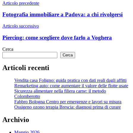
Navigazione
Articolo precedente
articoli
Fotografia immobiliare a Padova: a chi rivolgersi
Articolo successivo
Piercing: come scegliere dove farlo a Voghera
Cerca
Cerca
Articoli recenti
Vendita casa Foligno: guida pratica con dati reali dagli affitti
Remarketing auto: come aumentare il valore delle flotte usate
Sicurezza alimentare nella filiera carne: il metodo
Colomberotto
Fabbro Bologna Centro per emergenze e lavori su misura
Ossigeno ozono terapia Brescia: diagnosi prima di curare
Archivio
Maggio 2026