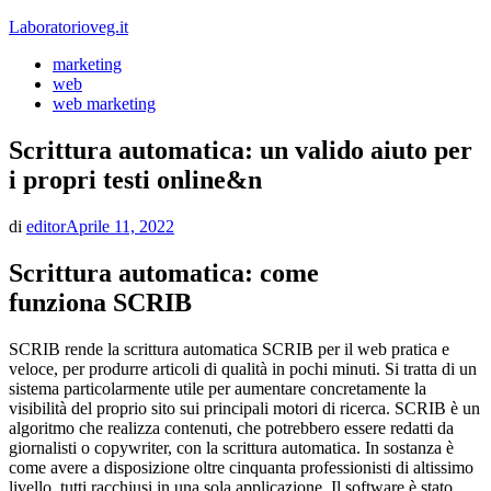
Vai
Laboratorioveg.it
al
marketing
contenuto
web
web marketing
Scrittura automatica: un valido aiuto per
i propri testi online&n
di
editor
Aprile 11, 2022
Scrittura automatica: come
funziona SCRIB
SCRIB rende la scrittura automatica SCRIB per il web pratica e
veloce, per produrre articoli di qualità in pochi minuti. Si tratta di un
sistema particolarmente utile per aumentare concretamente la
visibilità del proprio sito sui principali motori di ricerca. SCRIB è un
algoritmo che realizza contenuti, che potrebbero essere redatti da
giornalisti o copywriter, con la scrittura automatica. In sostanza è
come avere a disposizione oltre cinquanta professionisti di altissimo
livello, tutti racchiusi in una sola applicazione. Il software è stato