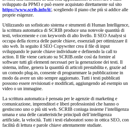
sviluppato da PPM3 e può essere acquistato direttamente sul sito
https://www.scrib.info/it/
, scegliendo il piano che più si addice alle
proprie esigenze.
Utilizzando un sofisticato sistema e strumenti di Human Intelligence,
la scrittura automatica di SCRIB produce una notevole quantità di
testi, velocemente e con keywords di alto livello. Il SEO Analyst si
occupa della ricerca delle parole chiave, essenziali per ottimizzare il
sito web. In seguito il SEO Copywriter crea il file di input
sviluppando le parole chiave individuate e definendo la call to
action. Il file viene caricato su SCRIB.onlie così da fornire al
software tutti gli elementi necessari per la generazione dei testi. Il
sistema, infine, genera la quantità di articoli prestabilita e, grazie ad
un comodo plug-in, consente di programmare la pubblicazione in
modo da avere un sito sempre aggiornato. Tutti i testi pubblicati
possono essere revisionati e modificati, aggiungendo ad esempio un
video o un immagine.
La scrittura automatica è pensata per le agenzie di marketing e
comunicazione, imprenditori e liberi professionisti che hanno o
gestiscono uno o più siti web. SCRIB coniuga insieme l’intelligenza
umana e una delle caratteristiche principali dell’intelligenza
artificiale, la velocità. Tutti i testi elaboratori sono in ottica SEO, con
facilità di lettura e parole chiave attentamente studiate.