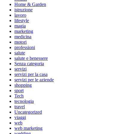
Home & Garden
istruzione
lavoro
lifestyle
magia
marketing
medicina
motori
professioni
salute
salute e benessere
Senza categoria
servizi
servizi per la casa
servizi per le aziende
shopping
sport
Tech
tecnologia
travel
Uncategorized
viaggi
web
web marketing
wedding