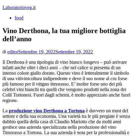
Vai
Laboratorioveg.it
al
food
contenuto
Vino Derthona, la tua migliore bottiglia
dell’anno
di
editor
Settembre 19, 2022
Settembre 19, 2022
Il Derthona è una tipologia di vino bianco longevo – può arrivare
infatti anche oltre i dieci anni – che nel calice si presenta di un
intenso colore giallo dorato. Questo vino è letteralmente il simbolo
di una vitivinicoltura indipendente e deve il suo nome al cru forse
più famoso per il vitigno timorasso. E’ inoltre forse uno dei più
celebri vini bianchi tra quelli che vengono prodotti nella zona dei
Colli Tortonesi. Fuori dagli schemi, è molto apprezzato anche fuori
regione.
La
produzione vino Derthona a Tortona
è davvero un must del
settore e della sua economia. Una varietà tra le più pregiate è senza
dubbio quella della casa di Claudio Mariotto che da molti anni
gestisce una azienda specializzata nella produzione del vino
Timorasso a Tortona. La sua azienda è nota per la professionalità e