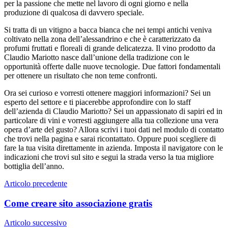
per la passione che mette nel lavoro di ogni giorno e nella
produzione di qualcosa di davvero speciale.
Si tratta di un vitigno a bacca bianca che nei tempi antichi veniva
coltivato nella zona dell’alessandrino e che è caratterizzato da
profumi fruttati e floreali di grande delicatezza. Il vino prodotto da
Claudio Mariotto nasce dall’unione della tradizione con le
opportunità offerte dalle nuove tecnologie. Due fattori fondamentali
per ottenere un risultato che non teme confronti.
Ora sei curioso e vorresti ottenere maggiori informazioni? Sei un
esperto del settore e ti piacerebbe approfondire con lo staff
dell’azienda di Claudio Mariotto? Sei un appassionato di sapiri ed in
particolare di vini e vorresti aggiungere alla tua collezione una vera
opera d’arte del gusto? Allora scrivi i tuoi dati nel modulo di contatto
che trovi nella pagina e sarai ricontattato. Oppure puoi scegliere di
fare la tua visita direttamente in azienda. Imposta il navigatore con le
indicazioni che trovi sul sito e segui la strada verso la tua migliore
bottiglia dell’anno.
Navigazione
Articolo precedente
articoli
Come creare sito associazione gratis
Articolo successivo