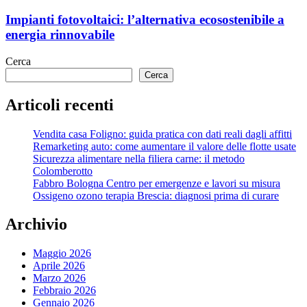
Impianti fotovoltaici: l’alternativa ecosostenibile a
energia rinnovabile
Cerca
Cerca
Articoli recenti
Vendita casa Foligno: guida pratica con dati reali dagli affitti
Remarketing auto: come aumentare il valore delle flotte usate
Sicurezza alimentare nella filiera carne: il metodo
Colomberotto
Fabbro Bologna Centro per emergenze e lavori su misura
Ossigeno ozono terapia Brescia: diagnosi prima di curare
Archivio
Maggio 2026
Aprile 2026
Marzo 2026
Febbraio 2026
Gennaio 2026