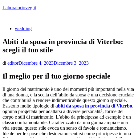
Vai
Laboratorioveg.it
al
contenuto
wedding
Abiti da sposa in provincia di Viterbo:
scegli il tuo stile
di
editor
Dicembre 4, 2023
Dicembre 3, 2023
Il meglio per il tuo giorno speciale
Il giorno del matrimonio è uno dei momenti più importanti nella vita
di una donna, e la scelta dell’abito da sposa è una decisione cruciale
che contribuirà a rendere indimenticabile questo giorno speciale.
Esistono molte tipologie di
abiti da sposa in provincia di Viterbo
,
ognuna progettata per adattarsi a diverse personalità, forme del
corpo e stili di matrimonio. L’abito da principessa ad esempio è un
classico intramontabile. Caratterizzato da una gonna ampia e una
vita stretta, questo stile evoca un senso di favola e romanticismo.
Ideale per le spose che desiderano sentirsi come principesse in una