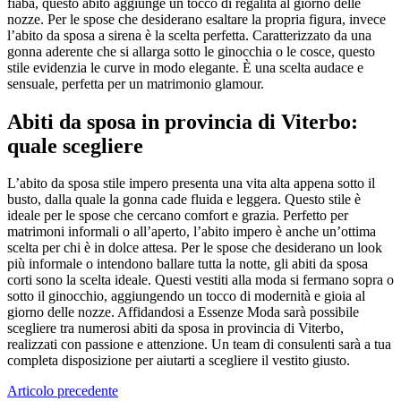
fiaba, questo abito aggiunge un tocco di regalità al giorno delle
nozze. Per le spose che desiderano esaltare la propria figura, invece
l’abito da sposa a sirena è la scelta perfetta. Caratterizzato da una
gonna aderente che si allarga sotto le ginocchia o le cosce, questo
stile evidenzia le curve in modo elegante. È una scelta audace e
sensuale, perfetta per un matrimonio glamour.
Abiti da sposa in provincia di Viterbo:
quale scegliere
L’abito da sposa stile impero presenta una vita alta appena sotto il
busto, dalla quale la gonna cade fluida e leggera. Questo stile è
ideale per le spose che cercano comfort e grazia. Perfetto per
matrimoni informali o all’aperto, l’abito impero è anche un’ottima
scelta per chi è in dolce attesa. Per le spose che desiderano un look
più informale o intendono ballare tutta la notte, gli abiti da sposa
corti sono la scelta ideale. Questi vestiti alla moda si fermano sopra o
sotto il ginocchio, aggiungendo un tocco di modernità e gioia al
giorno delle nozze. Affidandosi a Essenze Moda sarà possibile
scegliere tra numerosi abiti da sposa in provincia di Viterbo,
realizzati con passione e attenzione. Un team di consulenti sarà a tua
completa disposizione per aiutarti a scegliere il vestito giusto.
Navigazione
Articolo precedente