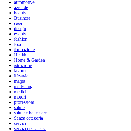
automotive
aziende
beauty
Business
casa
design
events
fashion
food
formazione
Health
Home & Garden
istruzione
lavoro
lifestyle
magia
marketing
medicina
motori
professioni
salute
salute e benessere
Senza categoria
servizi
servizi per la casa