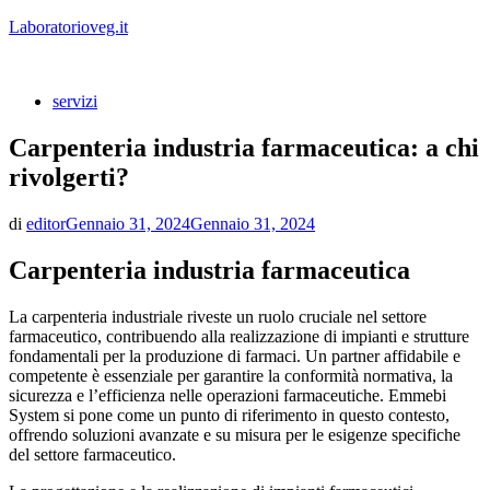
Vai
Laboratorioveg.it
al
contenuto
servizi
Carpenteria industria farmaceutica: a chi
rivolgerti?
di
editor
Gennaio 31, 2024
Gennaio 31, 2024
Carpenteria industria farmaceutica
La carpenteria industriale riveste un ruolo cruciale nel settore
farmaceutico, contribuendo alla realizzazione di impianti e strutture
fondamentali per la produzione di farmaci. Un partner affidabile e
competente è essenziale per garantire la conformità normativa, la
sicurezza e l’efficienza nelle operazioni farmaceutiche. Emmebi
System si pone come un punto di riferimento in questo contesto,
offrendo soluzioni avanzate e su misura per le esigenze specifiche
del settore farmaceutico.