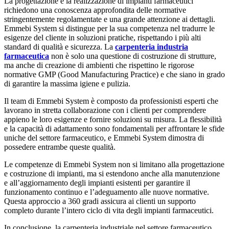
La progettazione e la realizzazione di impianti farmaceutici
richiedono una conoscenza approfondita delle normative
stringentemente regolamentate e una grande attenzione ai dettagli.
Emmebi System si distingue per la sua competenza nel tradurre le
esigenze del cliente in soluzioni pratiche, rispettando i più alti
standard di qualità e sicurezza. La
carpenteria industria
farmaceutica
non è solo una questione di costruzione di strutture,
ma anche di creazione di ambienti che rispettino le rigorose
normative GMP (Good Manufacturing Practice) e che siano in grado
di garantire la massima igiene e pulizia.
Il team di Emmebi System è composto da professionisti esperti che
lavorano in stretta collaborazione con i clienti per comprendere
appieno le loro esigenze e fornire soluzioni su misura. La flessibilità
e la capacità di adattamento sono fondamentali per affrontare le sfide
uniche del settore farmaceutico, e Emmebi System dimostra di
possedere entrambe queste qualità.
Le competenze di Emmebi System non si limitano alla progettazione
e costruzione di impianti, ma si estendono anche alla manutenzione
e all’aggiornamento degli impianti esistenti per garantire il
funzionamento continuo e l’adeguamento alle nuove normative.
Questa approccio a 360 gradi assicura ai clienti un supporto
completo durante l’intero ciclo di vita degli impianti farmaceutici.
In conclusione, la carpenteria industriale nel settore farmaceutico