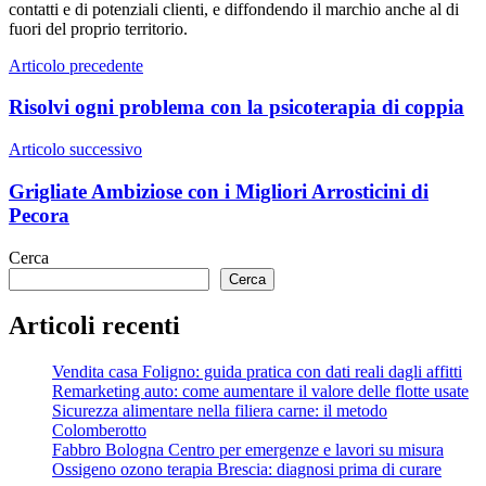
contatti e di potenziali clienti, e diffondendo il marchio anche al di
fuori del proprio territorio.
Navigazione
Articolo precedente
articoli
Risolvi ogni problema con la psicoterapia di coppia
Articolo successivo
Grigliate Ambiziose con i Migliori Arrosticini di
Pecora
Cerca
Cerca
Articoli recenti
Vendita casa Foligno: guida pratica con dati reali dagli affitti
Remarketing auto: come aumentare il valore delle flotte usate
Sicurezza alimentare nella filiera carne: il metodo
Colomberotto
Fabbro Bologna Centro per emergenze e lavori su misura
Ossigeno ozono terapia Brescia: diagnosi prima di curare