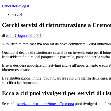
Vai
Laboratorioveg.it
al
servizi
contenuto
Cerchi servizi di ristrutturazione a Cremo
di
editor
Giugno 23, 2021
Vuoi ristrutturare casa ma non sai da dove cominciare? Vuoi rinnovare 
Quando si decide di ristrutturare casa si fa un investimento per il futur
le cosiddette finiture: dal parquet alle piastrelle, passando per la scelta
E se si desidera apportare un restyling anche all’appartamento e soprat
idrotermosanitario.
La ristrutturazione, infine, può riguardare solo una stanza della casa, 
specifico iter burocratico.
Ecco a chi puoi rivolgerti per servizi di r
Se cerchi
servizi di ristrutturazione a Cremona
puoi rivolgerti a un’azi