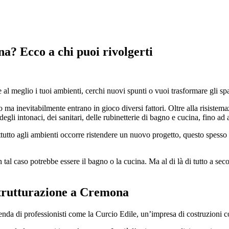
na? Ecco a chi puoi rivolgerti
al meglio i tuoi ambienti, cerchi nuovi spunti o vuoi trasformare gli sp
o ma inevitabilmente entrano in gioco diversi fattori. Oltre alla risistem
 degli intonaci, dei sanitari, delle rubinetterie di bagno e cucina, fino ad a
tutto agli ambienti occorre ristendere un nuovo progetto, questo spesso p
in tal caso potrebbe essere il bagno o la cucina. Ma al di là di tutto a se
istrutturazione a Cremona
enda di professionisti come la Curcio Edile, un’impresa di costruzioni c