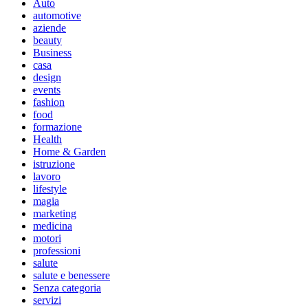
Auto
automotive
aziende
beauty
Business
casa
design
events
fashion
food
formazione
Health
Home & Garden
istruzione
lavoro
lifestyle
magia
marketing
medicina
motori
professioni
salute
salute e benessere
Senza categoria
servizi