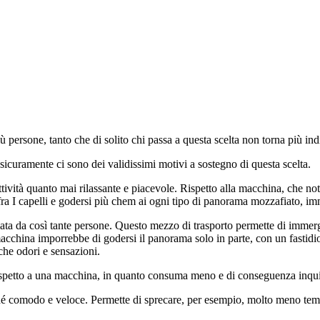
ersone, tanto che di solito chi passa a questa scelta non torna più indi
sicuramente ci sono dei validissimi motivi a sostegno di questa scelta.
tività quanto mai rilassante e piacevole. Rispetto alla macchina, che not
 fra I capelli e godersi più chem ai ogni tipo di panorama mozzafiato, i
mata da così tante persone. Questo mezzo di trasporto permette di immerge
cchina imporrebbe di godersi il panorama solo in parte, con un fastidioso
che odori e sensazioni.
a rispetto a una macchina, in quanto consuma meno e di conseguenza inq
ché comodo e veloce. Permette di sprecare, per esempio, molto meno temp