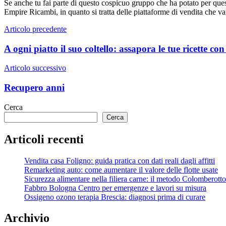
Se anche tu fai parte di questo cospicuo gruppo che ha potato per ques
Empire Ricambi, in quanto si tratta delle piattaforme di vendita che 
Navigazione
Articolo precedente
articoli
A ogni piatto il suo coltello: assapora le tue ricette co
Articolo successivo
Recupero anni
Cerca
Cerca
Articoli recenti
Vendita casa Foligno: guida pratica con dati reali dagli affitti
Remarketing auto: come aumentare il valore delle flotte usate
Sicurezza alimentare nella filiera carne: il metodo Colomberotto
Fabbro Bologna Centro per emergenze e lavori su misura
Ossigeno ozono terapia Brescia: diagnosi prima di curare
Archivio