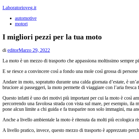
Vai
Laboratorioveg.it
al
automotive
contenuto
motori
I migliori pezzi per la tua moto
di
editor
Marzo 29, 2022
La moto è un mezzo di trasporto che appassiona moltissimo sempre più p
E se riesce a convincere così a fondo una mole così grossa di persone 
Andare in moto, sopratutto durante una calda giornata d’estate, è un’at
bruciore ai passeggeri, la moto permette di viaggiare con l’aria fresca
Questo infatti è uno dei motivi più important per cui la moto è così a
percorrendo una favolosa strada con vista sul mare, per esempio, ila ma
pone alcun limite a chi guida e fa trasparire non solo immagini, ma an
Anche a livello ambientale la moto è ritenuta da molti più ecologic
A livello pratico, invece, questo mezzo di trasporto è apprezzato per